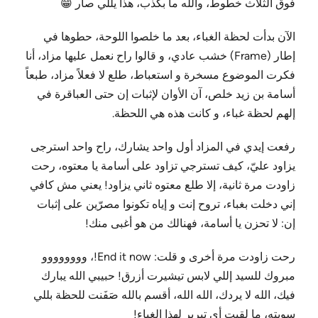
فوق الثلاث خطوط، والله ما بكذب، هذا يللي صار 😁
الآن بدأت لحظة الغباء، بعد ما خلصوا اللوحة، حطوها في
إطار (Frame) خشب عادي، و قالوا راح نعمل عليها مزاد، أنا
فكرت الموضوع مسخرة و استعباط، طلع لا فعلاً مزاد، طبعاً
أسامة بن زيد خلص، آن الأوان لإثبات إن حتى العباقرة في
إلهم لحظة غباء، و كانت هذه هي اللحظة.
رفعت إيدي في المزاد أول واحد يشارك، راح واحد استرجى
يزاود عليّ، كيف تسترجي تزاود على أسامة يا معتوه، رحت
زاودت مرة ثانية، إلا طلع معتوه ثاني يزاود! يعني مش كافي
إني دخلت بغباء، تروح إنت و إياه تكونوا مصرّين على إثبات
إن: لا تحزن يا أسامة، فهنالك من هو أغبى منك!
رحت زاودت مرة أخرى و قلت: End it now!، وووووووو
مبروك للسيد إللي لابس تيشيرت أزرق! حبيبي الله يبارك
فيك، الله لا يردك، الله الله، أقسم بالله صَفَنت للحظة بللي
سويته، ما لقيت أي تبرير لهذا الغباء!