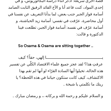
قصة أخرى سريعة: أذكر أثناء دراسة البكالوريوس، و في
إحدى المواد، كنت قاعد أنا و الأخ القائد الرفيق الثابت الصامد
أسامة فواز الجبر جنب بعض، لما بدأنا التعريف عن نفسنا في
أول محاضرة، عرّفت في نفسي: أسامة زيد الحباشنة، و
أسامة عرّف في نفسه: أسامة فواز الجبر، تطلعت فينا
الدكتورة و قالت:
So Osama & Osama are sitting together ..
يـــــــــــــــــــــــــــــــــــــــــــــا إلهي، حقاً؟ كيف
عرفتِ هذا؟ لقد عجز جميع علماء الاقتصاد الكلّي عن تفسير
هذه الحالة، تخيلوا أيها السادة القرّاء لو أنها لم تقم بهذا
الاكتشاف، كيف كانت ستكون حياتنا في هذه اللحظة؟ يا
ريتك ما تكلمتي يا شيخة ..
و السلام عليكم و رحمة الله و بركاته ،، و رمضان مبارك ..