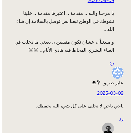
2025-03-09
يا مرحبا والله ،، مقدمة ،، اعتبرها مقدمة ،، خلينا
نشوفك في الوطن تبعنا بس توصل بالسلامة إن شاء
الله ..
و مبدئياً ،، عشان نكون متفقين ،، بعدني ما دخلت في
الغباء البشري المحاط فيه هاذي الأيام .. 😁😁
رد
عابر طريق 💐🌺
2025-03-09
ياخي ياخي لا تحلف على كل شي، الله يحفظك.
رد